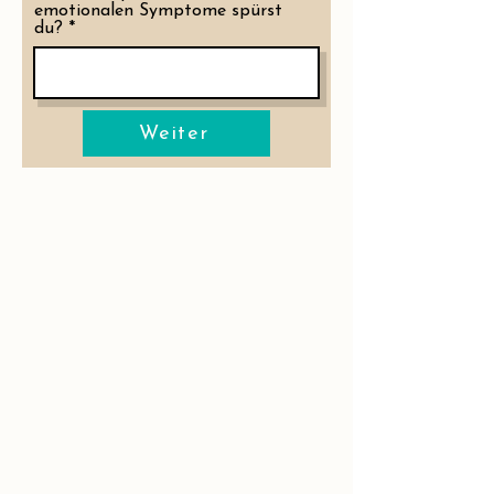
emotionalen Symptome spürst
du?
Weiter